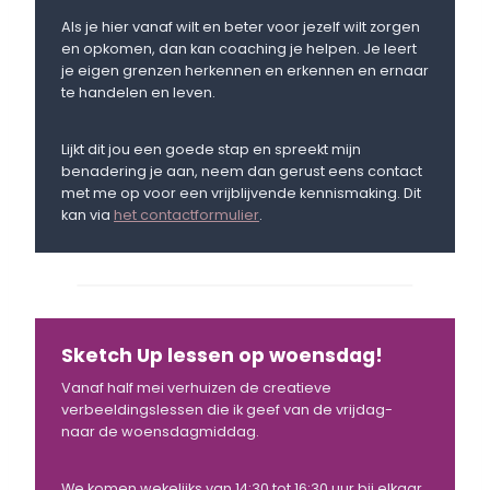
Als je hier vanaf wilt en beter voor jezelf wilt zorgen
en opkomen, dan kan coaching je helpen. Je leert
je eigen grenzen herkennen en erkennen en ernaar
te handelen en leven.
Lijkt dit jou een goede stap en spreekt mijn
benadering je aan, neem dan gerust eens contact
met me op voor een vrijblijvende kennismaking. Dit
kan via
het contactformulier
.
Sketch Up lessen op woensdag!
Vanaf half mei verhuizen de creatieve
verbeeldingslessen die ik geef van de vrijdag-
naar de woensdagmiddag.
We komen wekelijks van 14:30 tot 16:30 uur bij elkaar