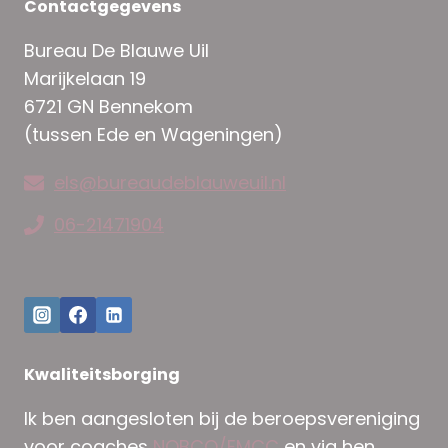
Contactgegevens
Bureau De Blauwe Uil
Marijkelaan 19
6721 GN Bennekom
(tussen Ede en Wageningen)
els@bureaudeblauweuil.nl
06-21471904
Kwaliteitsborging
Ik ben aangesloten bij de beroepsvereniging
voor coaches
NOBCO/EMCC
en via hen