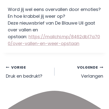
Word jij wel eens overvallen door emoties?
En hoe krabbel jij weer op?
Deze nieuwsbrief van De Blauwe Uil gaat
over vallen en
opstaan:
https://mailchi.mp/8462db17a70
0/over-vallen-en-weer-opstaan
Berichtnavigatie
VORIGE
VOLGENDE
Druk en bedrukt?
Verlangen