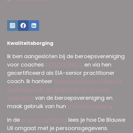
Kwaliteitsborging
Ik ben aangesloten bij de beroepsvereniging
voor coaches
NOBCO/EMCC
en via hen
gecertificeerd als EIA-senior practitioner
coach. Ik hanteer
de Internationale Ethische
Gedragscode en Diversiteit en Inclusie
Verklaring
van de beroepsvereniging en
maak gebruik van hun
klachtenregeling
.
In de
privacyverklaring
lees je hoe De Blauwe
Uil omgaat met je persoonsgegevens.