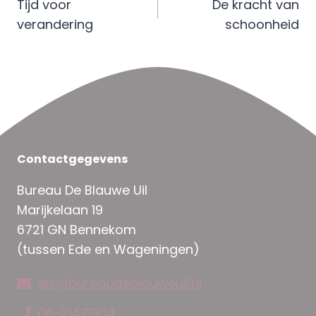
Tijd voor
De kracht van
verandering
schoonheid
Contactgegevens
Bureau De Blauwe Uil
Marijkelaan 19
6721 GN Bennekom
(tussen Ede en Wageningen)
els@bureaudeblauweuil.nl
06-21471904