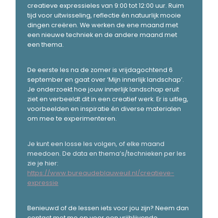
creatieve expressieles van 9:00 tot 12:00 uur. Ruim
tijd voor uitwisseling, reflectie én natuurlijk mooie
dingen creëren. We werken de ene maand met
een nieuwe techniek en de andere maand met
een thema.
De eerste les na de zomer is vrijdagochtend 6
september en gaat over ‘Mijn innerlijk landschap’.
Je onderzoekt hoe jouw innerlijk landschap eruit
ziet en verbeeldt dit in een creatief werk. Er is uitleg,
voorbeelden en inspiratie én diverse materialen
om mee te experimenteren.
Je kunt een losse les volgen, of elke maand
meedoen. De data en thema’s/technieken per les
zie je hier:
https://www.bureaudeblauweuil.nl/creatieve-
expressie
Benieuwd of de lessen iets voor jou zijn? Neem dan
contact met me op voor een vrijblijvende