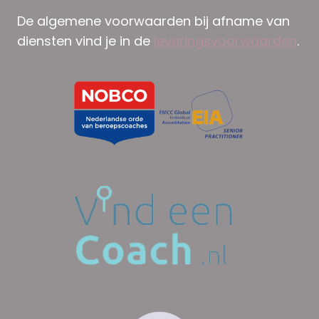
De algemene voorwaarden bij afname van
diensten vind je in de
leveringsvoorwaarden
.